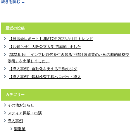
続きを読む
→
最近の投稿
【展示会レポート】JIMTOF 2022の注目トレンド
【お知らせ】大阪公立大学で講演しました
2022.9.16 「インフレ時代を生き残る下請け製造業のための劇的価格交
渉術」を出版しました。
【導入事例】自動化を支える手動のジグ
【導入事例】鋼材検査工程へロボット導入
カテゴリー
その他お知らせ
メディア掲載・出演
導入事例
製造業