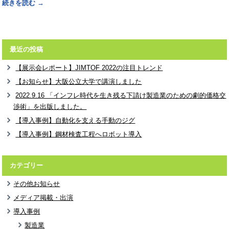
続きを読む
→
最近の投稿
【展示会レポート】JIMTOF 2022の注目トレンド
【お知らせ】大阪公立大学で講演しました
2022.9.16 「インフレ時代を生き残る下請け製造業のための劇的価格交
渉術」を出版しました。
【導入事例】自動化を支える手動のジグ
【導入事例】鋼材検査工程へロボット導入
カテゴリー
その他お知らせ
メディア掲載・出演
導入事例
製造業