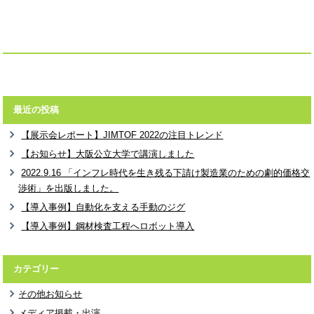
最近の投稿
【展示会レポート】JIMTOF 2022の注目トレンド
【お知らせ】大阪公立大学で講演しました
2022.9.16 「インフレ時代を生き残る下請け製造業のための劇的価格交
渉術」を出版しました。
【導入事例】自動化を支える手動のジグ
【導入事例】鋼材検査工程へロボット導入
カテゴリー
その他お知らせ
メディア掲載・出演