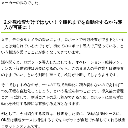
メーカーの悩みでした。
2.外観検査だけではない！？梱包までを自動化するから導
入が可能に！
近年、デジタルカメラの普及により、ロボットで外観検査ができるという
ことは知られているのですが、初めてのロボット導入で戸惑っている、と
いう相談を受けることが多くなってきています。
話を聞くと、ロボットを導入したとしても、オペレーション・維持メンテ
ナンス・設備管理は必要になるのだから、このまま人の手作業と目視検査
のままでいい、という判断に至って、検討が中断してしまうようです。
そこでおすすめなのが、一つの工程で自動化に踏み切れないのであれば二
つの工程を自動化してしまう、という発想を持つことです。導入後の管理
コストに対して、削減コストの足し算ができるため、ロボットに限らず自
動化を検討する際には有効な考え方となります。
例として、今回紹介する装置は、検査をした後に、NG品はNGケースに、
OK品は梱包ケースに梱包するまでをロボットが自動で作業してくれる検査
ロボットシステムです。