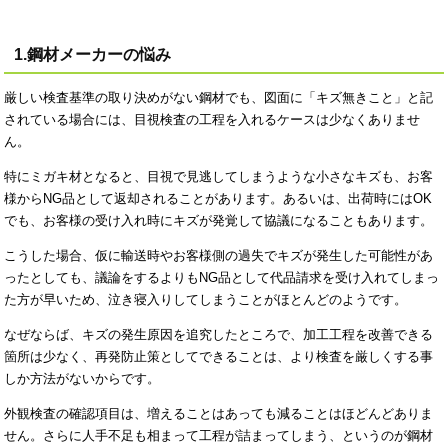
1.鋼材メーカーの悩み
厳しい検査基準の取り決めがない鋼材でも、図面に「キズ無きこと」と記
されている場合には、目視検査の工程を入れるケースは少なくありませ
ん。
特にミガキ材となると、目視で見逃してしまうような小さなキズも、お客
様からNG品として返却されることがあります。あるいは、出荷時にはOK
でも、お客様の受け入れ時にキズが発覚して協議になることもあります。
こうした場合、仮に輸送時やお客様側の過失でキズが発生した可能性があ
ったとしても、議論をするよりもNG品として代品請求を受け入れてしまっ
た方が早いため、泣き寝入りしてしまうことがほとんどのようです。
なぜならば、キズの発生原因を追究したところで、加工工程を改善できる
箇所は少なく、再発防止策としてできることは、より検査を厳しくする事
しか方法がないからです。
外観検査の確認項目は、増えることはあっても減ることはほどんどありま
せん。さらに人手不足も相まって工程が詰まってしまう、というのが鋼材