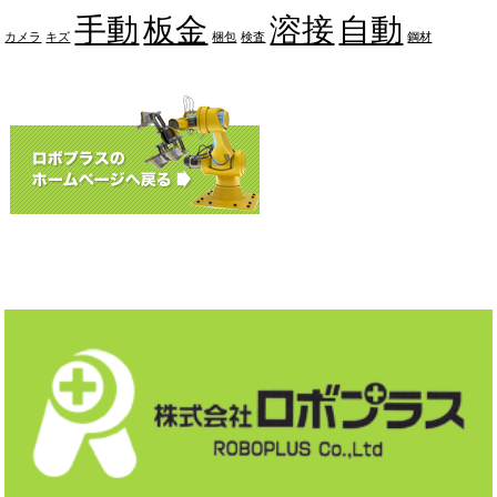
手動
板金
溶接
自動
カメラ
キズ
梱包
検査
鋼材